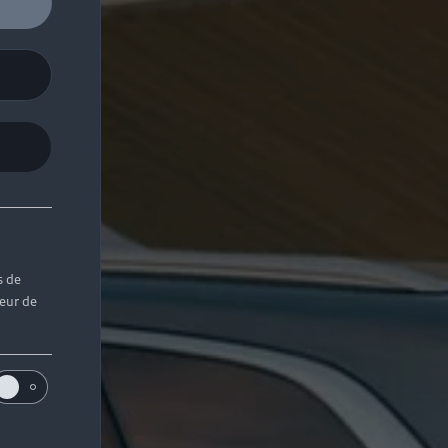
s de
teur de