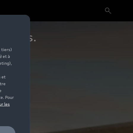
xists.
 tiers)
) et à
eting),
 et
tre
e
te. Pour
ur les