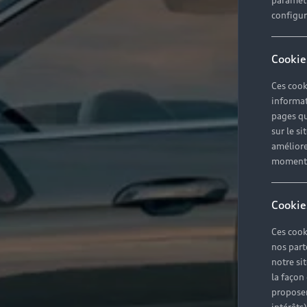
paramètr
configura
Cookie
Ces cook
informat
pages qu
sur le si
améliore
moment r
Cookie
Ces cook
nos part
notre si
la façon
proposer