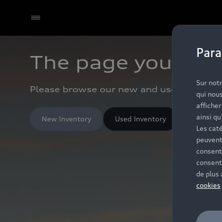
Para
The page you're lo
Sur notr
Please browse our new and used inventor
qui nous
affiche
ainsi qu
New Inventory
Used Inventory
Les caté
peuvent
consent
consent
de plus
cookies