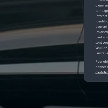
intérêts
d'une an
campagne
internet
identifi
peuvent 
les dist
peut vou
sont souv
Veuillez
l'instal
Pour obt
données 
confiden