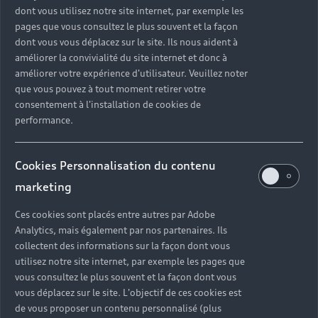
3. Restituez facilement votre Audi
dont vous utilisez notre site internet, par exemple les
Nous échangeons ensemble pour faciliter le retour
pages que vous consultez le plus souvent et la façon
du véhicule loué.
dont vous vous déplacez sur le site. Ils nous aident à
améliorer la convivialité du site internet et donc à
améliorer votre expérience d'utilisateur. Veuillez noter
Louez une Audi
que vous pouvez à tout moment retirer votre
consentement à l'installation de cookies de
performance.
Cookies Personnalisation du contenu
Choisissez votre
marketing
modèle parmi
Ces cookies sont placés entre autres par Adobe
une large
Analytics, mais également par nos partenaires. Ils
collectent des informations sur la façon dont vous
gamme de
utilisez notre site internet, par exemple les pages que
vous consultez le plus souvent et la façon dont vous
véhicules
vous déplacez sur le site. L'objectif de ces cookies est
de vous proposer un contenu personnalisé (plus