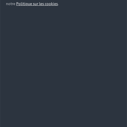
notre
Politique sur les cookies
.
Maniables, compactes et équipées des
technologies les plus récentes, les Citadines et
Compactes Audi facilitent tous vos déplacements
en milieu urbain.
Berlines et SUV
Spacieuses et confortables pour les Berlines Audi