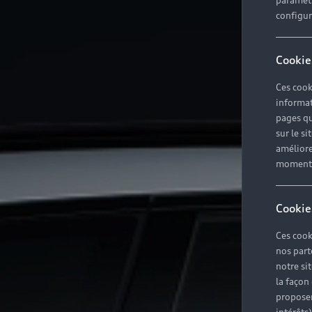
paramètr
configura
Cookie
Ces cook
informat
pages qu
sur le si
améliore
moment r
Cookie
Ces cook
nos part
notre si
la façon
proposer