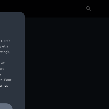
 tiers)
) et à
eting),
 et
tre
e
te. Pour
ur les