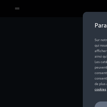
Para
Sur notr
qui nous
affiche
ainsi qu
Les caté
peuvent
consent
consent
de plus
cookies