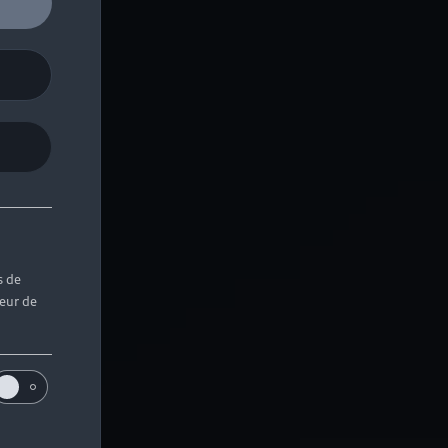
s de
teur de