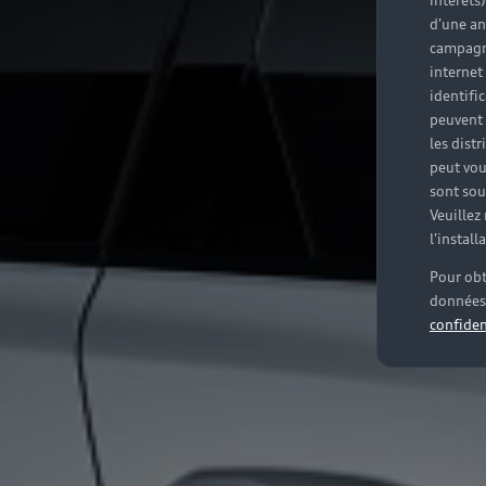
intérêts
d'une an
campagne
internet
identifi
peuvent 
les dist
peut vou
sont souv
Veuillez
l'instal
Pour obt
données 
confiden